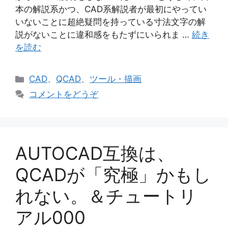
本の解説系かつ、CAD系解説者が最初にやってい
いないことに超絶疑問を持っている寸法文字の解
説がないことに違和感をもたずにいられま …
続き
を読む
カ
CAD
、
QCAD
、
ツール・描画
テ
コメントをどうぞ
ゴ
リ
ー
AUTOCAD互換は、
QCADが「究極」かもし
れない。＆チュートリ
アル000