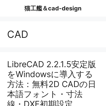
コ
猫工艦＆cad-design
ン
テ
ン
ツ
CAD
へ
ス
キ
ッ
プ
LibreCAD 2.2.1.5安定版
をWindowsに導入する
方法：無料2D CADの日
本語フォント・寸法
線・DXF初期設定