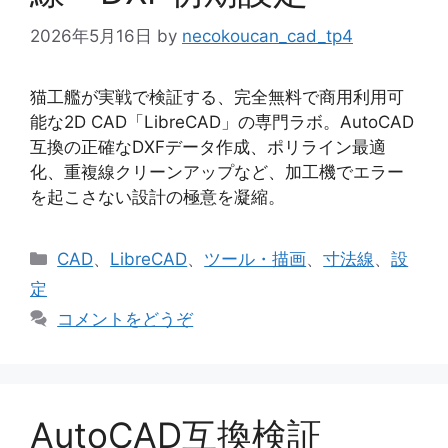
2026年5月16日
by
necokoucan_cad_tp4
猫工艦が実戦で検証する、完全無料で商用利用可
能な2D CAD「LibreCAD」の専門ラボ。AutoCAD
互換の正確なDXFデータ作成、ポリライン最適
化、重複線クリーンアップなど、加工機でエラー
を起こさない設計の極意を凝縮。
カ
CAD
、
LibreCAD
、
ツール・描画
、
寸法線
、
設
テ
定
ゴ
コメントをどうぞ
リ
ー
AutoCAD互換検証