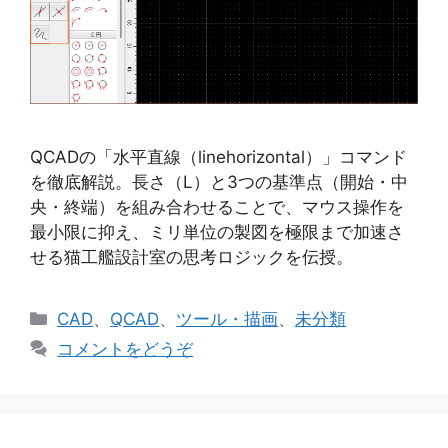
QCADの「水平直線（linehorizontal）」コマンド
を徹底解説。長さ（L）と3つの基準点（開始・中
央・終端）を組み合わせることで、マウス操作を
最小限に抑え、ミリ単位の製図を極限まで加速さ
せる猫工艦設計室の思考ロジックを伝授。
カ
CAD
、
QCAD
、
ツール・描画
、
未分類
テ
コメントをどうぞ
ゴ
リ
ー